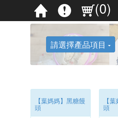
(
0
)
請選擇產品項目
【葉媽媽】黑糖饅
【葉
頭
頭