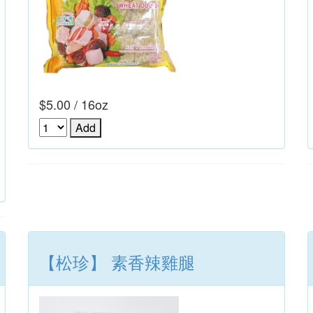
$5.00 / 16oz
【松珍】 素香辣雞腿