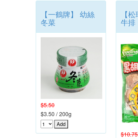
【一鶴牌】 幼絲
【松
冬菜
牛排
$5.50
$3.50 / 200g
$10.75