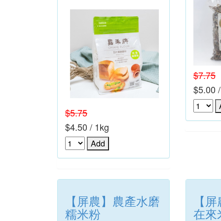
$7.75
$5.00 
$5.75
$4.50 / 1kg
【屏農】農產水磨
【屏
糯米粉
在來