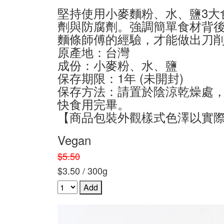
堅持使用小麥麵粉、水、鹽3大
劑與防腐劑。強調簡單食材背
麵條師傅的經驗，才能做出刀
原產地：台灣
成份：小麥粉、水、鹽
保存期限：1年 (未開封)
保存方法：請置於陰涼乾燥處
快食用完畢。
【商品包裝外觀樣式色澤以實
Vegan
$5.50
$3.50 / 300g