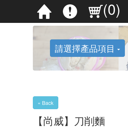
(
0
)
請選擇產品項目
« Back
【尚威】刀削麵